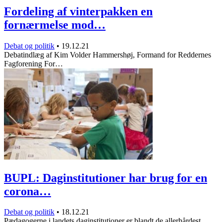
Fordeling af vinterpakken en
fornærmelse mod…
Debat og politik
•
19.12.21
Debatindlæg af Kim Volder Hammershøj, Formand for Reddernes
Fagforening For…
BUPL: Daginstitutioner har brug for en
corona…
Debat og politik
•
18.12.21
Pædagogerne i landets daginstitutioner er blandt de allerhårdest