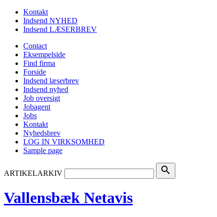
Kontakt
Indsend NYHED
Indsend LÆSERBREV
Contact
Eksempelside
Find firma
Forside
Indsend læserbrev
Indsend nyhed
Job oversigt
Jobagent
Jobs
Kontakt
Nyhedsbrev
LOG IN VIRKSOMHED
Sample page
search
ARTIKELARKIV
Vallensbæk Netavis