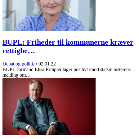
BUPL: Friheder til kommunerne kræver
rettighe…
Debat og politik
•
02.01.22
BUPL-formand Elisa Rimpler tager positivt imod statsministerens
melding om…