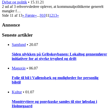
Debat og politik
•
15.11.21
2 ud af 3 erhvervsledere oplever, at kommunalpolitikerne generelt
mangler f…
Side 11 af 13
« Første
«
...
9
10
11
12
13
»
Annonce
Seneste artikler
Samfund
•
20.07
Siden ulykken på Gribskovbanen: Lokaltog gennemfører
initiativer for at styrke tryghed og drift
Magaxin
•
06.07
Folie til bil i Vallensbæk og muligheder for personlig
bilstil
Kultur
•
01.07
Montéryttere og ponykuske samles til stor løbsdag i
Holmegaard