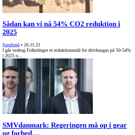
Sådan kan vi nå 54% CO2 reduktion i
2025
Samfund
•
26.11.21
I går vedtog Folketinget et reduktionsmål for drivhusgas på 50-54%
i 2025 o…
SMVdanmark: Regeringen må op i gear
og forbed…