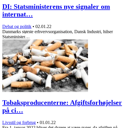
DI: Statsministerens nye signaler om
internat…
Debat og politik
•
02.01.22
Danmarks største erhvervsorganisation, Dansk Industri, hilser
Statsminister…
Tobaksproducenterne: Afgiftsforhøjelser
på ci…
Livsstil og forbrug
•
01.01.22
Fra 1. januar 2022 bliver det dyrere at være ryger, da afgiften på