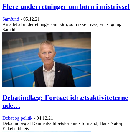
Flere underretninger om børn i mistrivsel
Samfund
•
05.12.21
Antallet af underretninger om børn, som ikke trives, er i stigning.
Samtidi…
Debatindlæg: Fortsæt idrætsaktiviteterne
ude…
Debat og politik
•
04.12.21
Debatindlæg af Danmarks Idrætsforbunds formand, Hans Natorp.
Enkelte idræts…