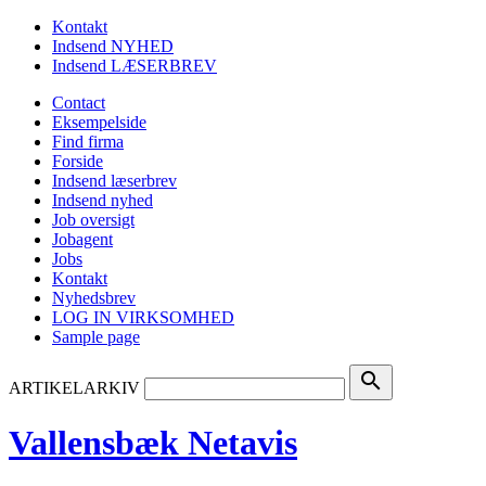
Kontakt
Indsend NYHED
Indsend LÆSERBREV
Contact
Eksempelside
Find firma
Forside
Indsend læserbrev
Indsend nyhed
Job oversigt
Jobagent
Jobs
Kontakt
Nyhedsbrev
LOG IN VIRKSOMHED
Sample page
search
ARTIKELARKIV
Vallensbæk Netavis