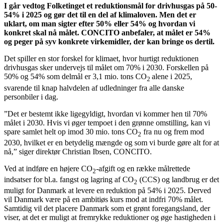
I går vedtog Folketinget et reduktionsmål for drivhusgas på 50-
54% i 2025 og gør det til en del af klimaloven. Men det er
uklart, om man sigter efter 50% eller 54% og hvordan vi
konkret skal nå målet. CONCITO anbefaler, at målet er 54%
og peger på syv konkrete virkemidler, der kan bringe os dertil.
Det spiller en stor forskel for klimaet, hvor hurtigt reduktionen
drivhusgas sker undervejs til målet om 70% i 2030. Forskellen på
50% og 54% som delmål er 3,1 mio. tons CO
alene i 2025,
2
svarende til knap halvdelen af udledninger fra alle danske
personbiler i dag.
”Det er bestemt ikke ligegyldigt, hvordan vi kommer hen til 70%
målet i 2030. Hvis vi øger tempoet i den grønne omstilling, kan vi
spare samlet helt op imod 30 mio. tons CO
fra nu og frem mod
2
2030, hvilket er en betydelig mængde og som vi burde gøre alt for at
nå,” siger direktør Christian Ibsen, CONCITO.
Ved at indføre en højere CO
-afgift og en række målrettede
2
indsatser for bl.a. fangst og lagring af CO
(CCS) og landbrug er det
2
muligt for Danmark at levere en reduktion på 54% i 2025. Derved
vil Danmark være på en ambitiøs kurs mod at indfri 70% målet.
Samtidig vil det placere Danmark som et grønt foregangsland, der
viser, at det er muligt at fremrykke reduktioner og øge hastigheden i