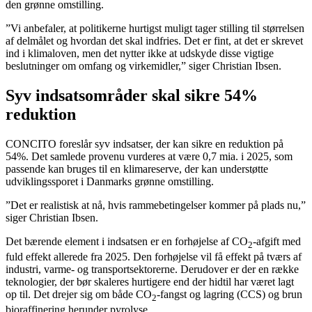
den grønne omstilling.
”Vi anbefaler, at politikerne hurtigst muligt tager stilling til størrelsen
af delmålet og hvordan det skal indfries. Det er fint, at det er skrevet
ind i klimaloven, men det nytter ikke at udskyde disse vigtige
beslutninger om omfang og virkemidler,” siger Christian Ibsen.
Syv indsatsområder skal sikre 54%
reduktion
CONCITO foreslår syv indsatser, der kan sikre en reduktion på
54%. Det samlede provenu vurderes at være 0,7 mia. i 2025, som
passende kan bruges til en klimareserve, der kan understøtte
udviklingssporet i Danmarks grønne omstilling.
”Det er realistisk at nå, hvis rammebetingelser kommer på plads nu,”
siger Christian Ibsen.
Det bærende element i indsatsen er en forhøjelse af CO
-afgift med
2
fuld effekt allerede fra 2025. Den forhøjelse vil få effekt på tværs af
industri, varme- og transportsektorerne. Derudover er der en række
teknologier, der bør skaleres hurtigere end der hidtil har været lagt
op til. Det drejer sig om både CO
-fangst og lagring (CCS) og brun
2
bioraffinering herunder pyrolyse.