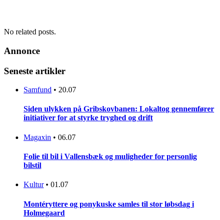
No related posts.
Annonce
Seneste artikler
Samfund
•
20.07
Siden ulykken på Gribskovbanen: Lokaltog gennemfører
initiativer for at styrke tryghed og drift
Magaxin
•
06.07
Folie til bil i Vallensbæk og muligheder for personlig
bilstil
Kultur
•
01.07
Montéryttere og ponykuske samles til stor løbsdag i
Holmegaard