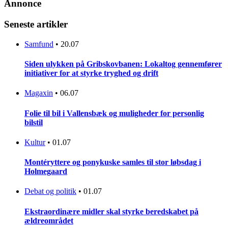
Annonce
Seneste artikler
Samfund
•
20.07
Siden ulykken på Gribskovbanen: Lokaltog gennemfører
initiativer for at styrke tryghed og drift
Magaxin
•
06.07
Folie til bil i Vallensbæk og muligheder for personlig
bilstil
Kultur
•
01.07
Montéryttere og ponykuske samles til stor løbsdag i
Holmegaard
Debat og politik
•
01.07
Ekstraordinære midler skal styrke beredskabet på
ældreområdet