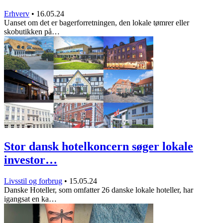
Erhverv
•
16.05.24
Uanset om det er bagerforretningen, den lokale tømrer eller
skobutikken på…
Stor dansk hotelkoncern søger lokale
investor…
Livsstil og forbrug
•
15.05.24
Danske Hoteller, som omfatter 26 danske lokale hoteller, har
igangsat en ka…