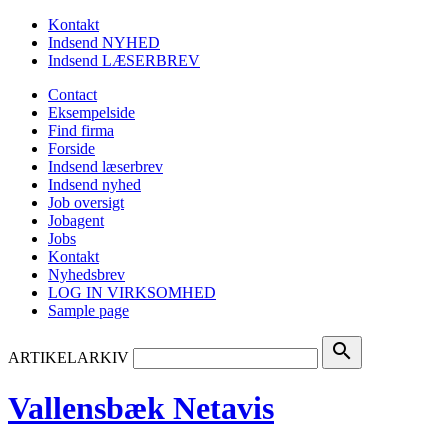
Kontakt
Indsend NYHED
Indsend LÆSERBREV
Contact
Eksempelside
Find firma
Forside
Indsend læserbrev
Indsend nyhed
Job oversigt
Jobagent
Jobs
Kontakt
Nyhedsbrev
LOG IN VIRKSOMHED
Sample page
search
ARTIKELARKIV
Vallensbæk Netavis