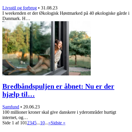
Livsstil og forbrug
•
31.08.23
I weekenden er der Økologisk Høstmarked på 40 økologiske gårde i
Danmark. H…
Bredbåndspuljen er åbnet: Nu er der
hjælp til…
Samfund
•
20.06.23
100 millioner kroner skal give danskere i yderområder hurtigt
internet, og…
Side 1 af 10
1
2
3
4
5
...
10
...
»
Sidste »