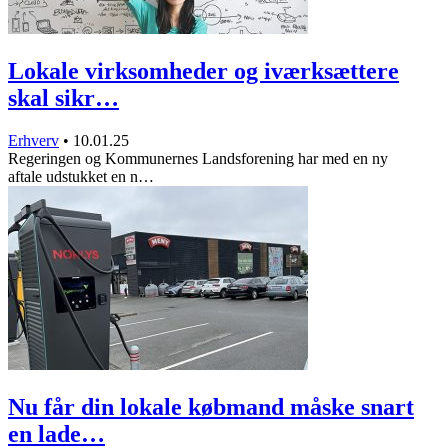
Lokale virksomheder og iværksættere
skal sikr…
Erhverv
•
10.01.25
Regeringen og Kommunernes Landsforening har med en ny
aftale udstukket en n…
Nu får din lokale købmand måske snart
en lade…