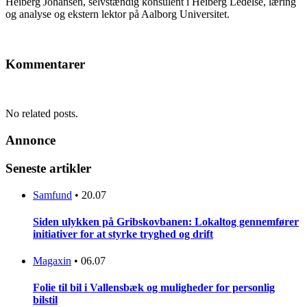
Heiberg Johansen, selvstændig konsulent i Heiberg Ledelse, læring
og analyse og ekstern lektor på Aalborg Universitet.
Kommentarer
No related posts.
Annonce
Seneste artikler
Samfund
•
20.07
Siden ulykken på Gribskovbanen: Lokaltog gennemfører
initiativer for at styrke tryghed og drift
Magaxin
•
06.07
Folie til bil i Vallensbæk og muligheder for personlig
bilstil