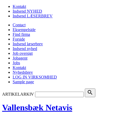
Kontakt
Indsend NYHED
Indsend LÆSERBREV
Contact
Eksempelside
Find firma
Forside
Indsend læserbrev
Indsend nyhed
Job oversigt
Jobagent
Jobs
Kontakt
Nyhedsbrev
LOG IN VIRKSOMHED
Sample page
search
ARTIKELARKIV
Vallensbæk Netavis