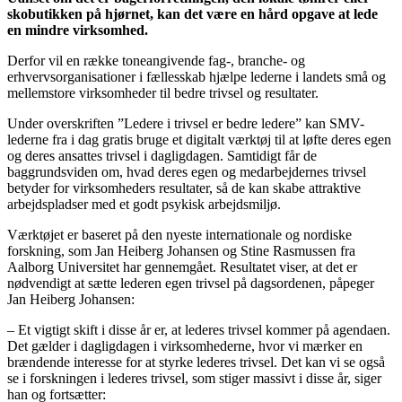
skobutikken på hjørnet, kan det være en hård opgave at lede
en mindre virksomhed.
Derfor vil en række toneangivende fag-, branche- og
erhvervsorganisationer i fællesskab hjælpe lederne i landets små og
mellemstore virksomheder til bedre trivsel og resultater.
Under overskriften ”Ledere i trivsel er bedre ledere” kan SMV-
lederne fra i dag gratis bruge et digitalt værktøj til at løfte deres egen
og deres ansattes trivsel i dagligdagen. Samtidigt får de
baggrundsviden om, hvad deres egen og medarbejdernes trivsel
betyder for virksomheders resultater, så de kan skabe attraktive
arbejdspladser med et godt psykisk arbejdsmiljø.
Værktøjet er baseret på den nyeste internationale og nordiske
forskning, som Jan Heiberg Johansen og Stine Rasmussen fra
Aalborg Universitet har gennemgået. Resultatet viser, at det er
nødvendigt at sætte lederen egen trivsel på dagsordenen, påpeger
Jan Heiberg Johansen:
– Et vigtigt skift i disse år er, at lederes trivsel kommer på agendaen.
Det gælder i dagligdagen i virksomhederne, hvor vi mærker en
brændende interesse for at styrke lederes trivsel. Det kan vi se også
se i forskningen i lederes trivsel, som stiger massivt i disse år, siger
han og fortsætter: