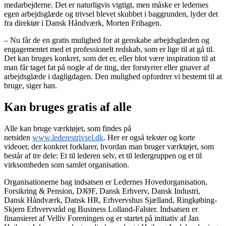
medarbejderne. Det er naturligvis vigtigt, men måske er ledernes
egen arbejdsglæde og trivsel blevet skubbet i baggrunden, lyder det
fra direktør i Dansk Håndværk, Morten Frihagen.
– Nu får de en gratis mulighed for at genskabe arbejdsglæden og
engagementet med et professionelt redskab, som er lige til at gå til.
Det kan bruges konkret, som det er, eller blot være inspiration til at
man får taget fat på nogle af de ting, der forstyrrer eller gnaver af
arbejdsglæde i dagligdagen. Den mulighed opfordrer vi bestemt til at
bruge, siger han.
Kan bruges gratis af alle
Alle kan bruge værktøjet, som findes på
netsiden
www.lederestrivsel.dk
. Her er også tekster og korte
videoer, der konkret forklarer, hvordan man bruger værktøjet, som
består af tre dele: Et til lederen selv, et til ledergruppen og et til
virksomheden som samlet organisation.
Organisationerne bag indsatsen er Ledernes Hovedorganisation,
Forsikring & Pension, DJØF, Dansk Erhverv, Dansk Industri,
Dansk Håndværk, Dansk HR, Erhvervshus Sjælland, Ringkøbing-
Skjern Erhvervsråd og Business Lolland-Falster. Indsatsen er
finansieret af Velliv Foreningen og er startet på initiativ af Jan