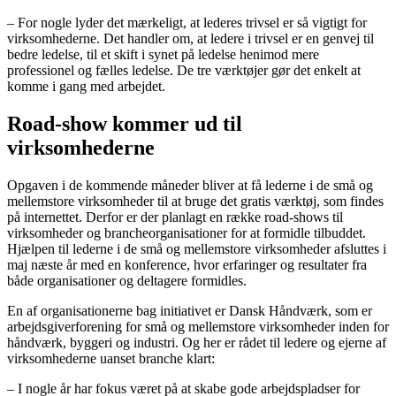
– For nogle lyder det mærkeligt, at lederes trivsel er så vigtigt for
virksomhederne. Det handler om, at ledere i trivsel er en genvej til
bedre ledelse, til et skift i synet på ledelse henimod mere
professionel og fælles ledelse. De tre værktøjer gør det enkelt at
komme i gang med arbejdet.
Road-show kommer ud til
virksomhederne
Opgaven i de kommende måneder bliver at få lederne i de små og
mellemstore virksomheder til at bruge det gratis værktøj, som findes
på internettet. Derfor er der planlagt en række road-shows til
virksomheder og brancheorganisationer for at formidle tilbuddet.
Hjælpen til lederne i de små og mellemstore virksomheder afsluttes i
maj næste år med en konference, hvor erfaringer og resultater fra
både organisationer og deltagere formidles.
En af organisationerne bag initiativet er Dansk Håndværk, som er
arbejdsgiverforening for små og mellemstore virksomheder inden for
håndværk, byggeri og industri. Og her er rådet til ledere og ejerne af
virksomhederne uanset branche klart:
– I nogle år har fokus været på at skabe gode arbejdspladser for