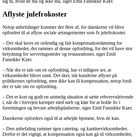
sig til, hvad de må og ikke må, siger Emil Fannikke Kiær.
Aflyste julefrokoster
Netop anbefalinger kommer der flere af, for danskerne vil blive
opfordret til at aflyse sociale arrangementer som fx julefrokoster.
– Der skal laves en ordentlig og fair kompensationsløsning for
virksomheder, der rammes af denne opfordring, for det vil have stor
betydning for serveringssteder og restaurationer, siger Emil
Fannikke Kiær.
– Når der er tale om en opfordring, har vi tidligere set, at
virksomheder bliver ramt. Det sker, når kunderne aflyser på
politikernes opfordring, men ikke kan få kompensation, netop fordi
der er tale om en opfordring.
– Det er kort og godt en urimelig situation at sætte erhvervsdrivende
i, når de i forvejen kæmper med næb og klør for at holde liv i
forretningen og bevare arbejdspladserne, siger Emil Fannikke Kiær.
Danskerne opfordres også til at arbejde hjemme, hvis de kan.
– Den anbefaling rammer igen catering- og kantinevirksomheder.
Derfor er det vigtigt, at kompensation også kan gå til virksomheder,