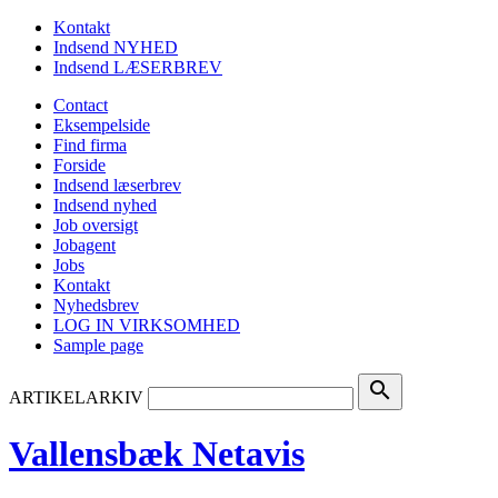
Kontakt
Indsend NYHED
Indsend LÆSERBREV
Contact
Eksempelside
Find firma
Forside
Indsend læserbrev
Indsend nyhed
Job oversigt
Jobagent
Jobs
Kontakt
Nyhedsbrev
LOG IN VIRKSOMHED
Sample page
search
ARTIKELARKIV
Vallensbæk Netavis