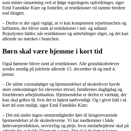
som mister omsætning ved at følge regeringens opfordringer, siger
Emil Fannikke Kiær og fortæller, at restriktioner vil ramme bredere
end tilsigtet.
– Derfor er der også vigtigt, at vi kan kompensere rejsebranchen og
luftfarten, der bliver ramt af restriktioner i ind- og udland.
Rejselysten falder, når restriktioner og anbefalinger stiger, og det kan
allerede nu mærkes i branchen.
Børn skal være hjemme i kort tid
Også børnene bliver ramt af restriktioner. Alle grundskoleelever
sendes nemlig på juleferie allerede 15. december til og med 4.
januar.
– De sidste coronabølger og hjemsendelser af skoleelever havde
store omkostninger for elevernes trivsel, familiernes dagligdag og
forældrenes arbejdssituation. Hjemsendelse er derfor et værktøj, der
kun skal gribes til, hvis det er højest nødvendigt. Og i givet fald i så
kort tid som muligt, siger Emil Fannikke Kiær.
– Det må under ingen omstændigheder føre til længerevarende
hjemsendelser af de skoleeleverne. Vi har medlemmer i både
fødevareproduktion, servicefag og pleje, hvor medarbejderne skal på
arbejde for at holde Danmark i gang. Det skal de fortsat kunne.