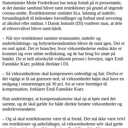
Statsminister Mette Frederiksen har netop fortalt på et pressemøde,
at det danske samfund bliver ramt restriktioner på grund af stigende
corona-smitte. Restriktionerne omfatter bl.a. lukning af natteliv,
forsamlingsloft til indendørs forestillinger og forbud mod servering
af alkohol efter midnat. I Dansk Industri (DI) vurderer man, at dele
af erhvervslivet bliver ramt hårdt.
– Når nye restriktioner rammer restauranter, natteliv og
underholdnings- og forlystelsesindustrien bliver de ramt igen. Det er
en ond spiral. Det er brancher, hvor virksomhederne endnu ikke er
kommet sig over sidste nedlukning, og de har brug for smør på
brødet. De er helt uforskyldt voldsomt presset i forvejen, siger Emil
Fannikke Kiær, politisk direktør i DI.
– Så virksomhederne skal kompenseres ordentligt og fair. Derfor er
det vigtigt at få sat grænsen ned, så virksomheder højst skal have en
nedgang i omsætningen på 30 pct. for at være berettiget til
kompensation, forklarer Emil Fannikke Kiær.
Han understreger, at kompensationerne skal op at køre med det
samme, og de skal gælde for både direkte berørte virksomheder og
underleverandører.
– Og så skal restriktionerne være til at forstå. Der må ikke være tvivl
om restriktioner og anbefalinger, så virksomhederne selv skal gætte