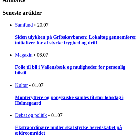
Seneste artikler
Samfund
•
20.07
Siden ulykken på Gribskovbanen: Lokaltog gennemfører
initiativer for at styrke tryghed og drift
Magaxin
•
06.07
Folie til bil i Vallensbæk og muligheder for personlig
bilstil
Kultur
•
01.07
Montéryttere og ponykuske samles til stor løbsdag i
Holmegaard
Debat og politik
•
01.07
Ekstraordinære midler skal styrke beredskabet på
ældreområdet