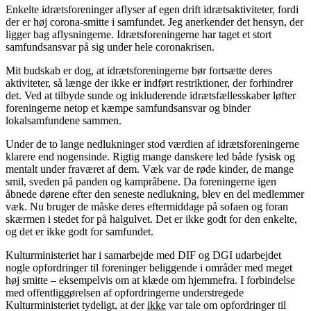
Enkelte idrætsforeninger aflyser af egen drift idrætsaktiviteter, fordi
der er høj corona-smitte i samfundet. Jeg anerkender det hensyn, der
ligger bag aflysningerne. Idrætsforeningerne har taget et stort
samfundsansvar på sig under hele coronakrisen.
Mit budskab er dog, at idrætsforeningerne bør fortsætte deres
aktiviteter, så længe der ikke er indført restriktioner, der forhindrer
det. Ved at tilbyde sunde og inkluderende idrætsfællesskaber løfter
foreningerne netop et kæmpe samfundsansvar og binder
lokalsamfundene sammen.
Under de to lange nedlukninger stod værdien af idrætsforeningerne
klarere end nogensinde. Rigtig mange danskere led både fysisk og
mentalt under fraværet af dem. Væk var de røde kinder, de mange
smil, sveden på panden og kampråbene. Da foreningerne igen
åbnede dørene efter den seneste nedlukning, blev en del medlemmer
væk. Nu bruger de måske deres eftermiddage på sofaen og foran
skærmen i stedet for på halgulvet. Det er ikke godt for den enkelte,
og det er ikke godt for samfundet.
Kulturministeriet har i samarbejde med DIF og DGI udarbejdet
nogle opfordringer til foreninger beliggende i områder med meget
høj smitte – eksempelvis om at klæde om hjemmefra. I forbindelse
med offentliggørelsen af opfordringerne understregede
Kulturministeriet tydeligt, at der
ikke
var tale om opfordringer til