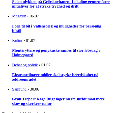
Siden ulykken på Gribskovbanen: Lokaltog gennemfører
initiativer for at styrke tryghed og drift
Magaxin
•
06.07
Folie til bil i Vallensbæk og muligheder for personlig
bilstil
Kultur
•
01.07
Montéryttere og ponykuske samles til stor løbsdag i
Holmegaard
Debat og politik
•
01.07
Ekstraordinære midler skal styrke beredskabet på
ældreområdet
Samfund
•
30.06
Grøn Trepart Køge Bugt tager næste skridt mod mere
skov og stærkere natur