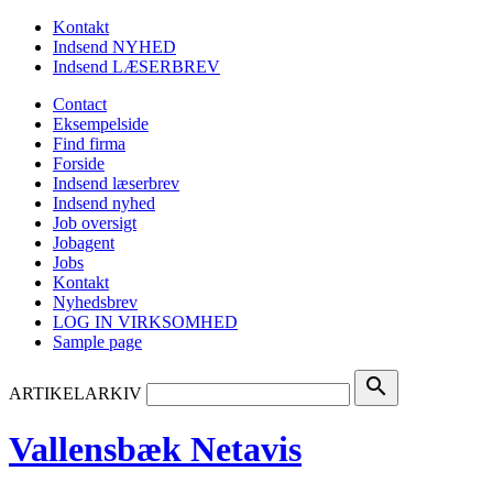
Kontakt
Indsend NYHED
Indsend LÆSERBREV
Contact
Eksempelside
Find firma
Forside
Indsend læserbrev
Indsend nyhed
Job oversigt
Jobagent
Jobs
Kontakt
Nyhedsbrev
LOG IN VIRKSOMHED
Sample page
search
ARTIKELARKIV
Vallensbæk Netavis