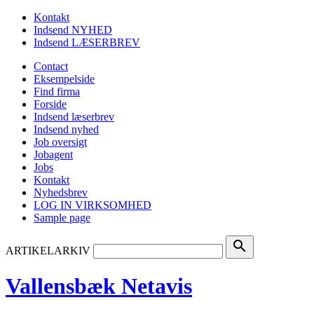
Kontakt
Indsend NYHED
Indsend LÆSERBREV
Contact
Eksempelside
Find firma
Forside
Indsend læserbrev
Indsend nyhed
Job oversigt
Jobagent
Jobs
Kontakt
Nyhedsbrev
LOG IN VIRKSOMHED
Sample page
search
ARTIKELARKIV
Vallensbæk Netavis