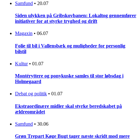
Samfund
•
20.07
Siden ulykken på Gribskovbanen: Lokaltog gennemfører
initiativer for at styrke tryghed og drift
Magaxin
•
06.07
Folie til bil i Vallensbæk og muligheder for personlig
bilstil
Kultur
•
01.07
Montéryttere og ponykuske samles til stor løbsdag i
Holmegaard
Debat og politik
•
01.07
Ekstraordinære midler skal styrke beredskabet på
ældreområdet
Samfund
•
30.06
Grøn Trepart Køge Bugt tager næste skridt mod mere