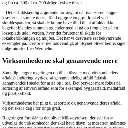
og fra ca. 300 til ca. 700 årlige fysiske tilsyn.
– Det er fuldstændig afgørende for mig, at når danskerne lægger
kræfter i at sortere deres affald og gøre en grøn forskel ved
skraldespanden, så skal de kunne have tillid til, at affaldet ikke
bagefter blandes sammen og ender med at gå op i røg eller på en
losseplads ude i verden, hvor det forurener til skade for
lokalbefolkningen og miljøet. Det har vi desværre set bekymrende
eksempler på. Derfor er det nødvendigt, at tilsynet bliver bedre, siger
miljøminister Lea Wermelin.
Virksomhederne skal genanvende mere
Samtidig lægger regeringen op til, at tilsynet med virksomheders
affaldshåndtering styrkes, så genanvendeligt affald faktisk
genanvendes i stedet for at gå op i røg. Det betyder mere fokus på
sortering af erhvervsaffald som for eksempel byggeaffald, madaffald
og plastikaffald.
Virksomhederne har pligt til at sortere og genanvende deres affald,
og det sker i dag i for ringe grad.
Regeringen foreslår, at det bliver Miljøstyrelsen, der står for at
udvælge de virksomheder, der skal have tilsyn, at indsatsen målrettes