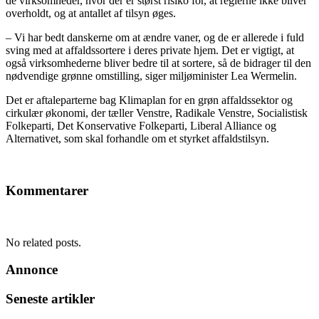
de virksomheder, hvor der er størst risiko for, at reglerne ikke bliver
overholdt, og at antallet af tilsyn øges.
– Vi har bedt danskerne om at ændre vaner, og de er allerede i fuld
sving med at affaldssortere i deres private hjem. Det er vigtigt, at
også virksomhederne bliver bedre til at sortere, så de bidrager til den
nødvendige grønne omstilling, siger miljøminister Lea Wermelin.
Det er aftaleparterne bag Klimaplan for en grøn affaldssektor og
cirkulær økonomi, der tæller Venstre, Radikale Venstre, Socialistisk
Folkeparti, Det Konservative Folkeparti, Liberal Alliance og
Alternativet, som skal forhandle om et styrket affaldstilsyn.
Kommentarer
No related posts.
Annonce
Seneste artikler