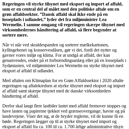
Regeringen vil styrke tilsynet med eksport og import af affald,
som er en central del af målet med den politiske aftale om en
grøn affaldssektor. ”Dansk affald skal ikke ende på en
losseplads i udlandet,” lyder det fra miljøminister Lea
Wermelin. I samme omgang vil regeringen skærpe tilsynet med
virksomhedernes håndtering af affald, så flere begynder at
sortere mere.
Når vi står ved skraldespanden og sorterer mælkekartonen,
kyllingebenet og konservesdåsen, gør vi det, fordi det nytter og
gavner vores miljø og klima. For at undgå at affald, der kan
genanvendes, ender på et forbrændingsanlæg eller på en losseplads i
Sydøstasien, vil miljøminister Lea Wermelin nu styrke tilsynet med
eksport af affald til udlandet.
Med aftalen om Klimaplan for en Grøn Affaldssektor i 2020 aftalte
regeringen og aftalekredsen at styrke tilsynet med eksport og import
af affald samt skærpe tilsynet med de danske virksomheders
håndtering af affald.
Derfor skal langt flere lastbiler lastet med affald fremover stoppes og
have lasten og papirerne tjekket ved grænseovergange, havne og på
landevejene. Viser det sig, at de bryder reglerne, vil de kunne få en
bøde. Regeringen lægger op til at styrke tilsynet med import og
eksport af affald fra ca. 100 til ca. 1.700 årlige administrative tilsyn