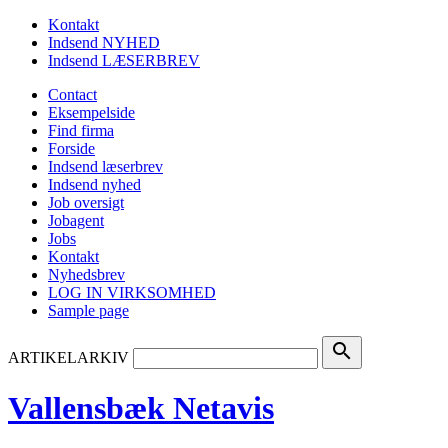
Kontakt
Indsend NYHED
Indsend LÆSERBREV
Contact
Eksempelside
Find firma
Forside
Indsend læserbrev
Indsend nyhed
Job oversigt
Jobagent
Jobs
Kontakt
Nyhedsbrev
LOG IN VIRKSOMHED
Sample page
search
ARTIKELARKIV
Vallensbæk Netavis