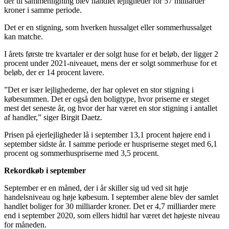
der til sammenligning blev handlet lejligheder for 57 milliarder
kroner i samme periode.
Det er en stigning, som hverken hussalget eller sommerhussalget
kan matche.
I årets første tre kvartaler er der solgt huse for et beløb, der ligger 2
procent under 2021-niveauet, mens der er solgt sommerhuse for et
beløb, der er 14 procent lavere.
”Det er især lejlighederne, der har oplevet en stor stigning i
købesummen. Det er også den boligtype, hvor priserne er steget
mest det seneste år, og hvor der har været en stor stigning i antallet
af handler,” siger Birgit Daetz.
Prisen på ejerlejligheder lå i september 13,1 procent højere end i
september sidste år. I samme periode er huspriserne steget med 6,1
procent og sommerhuspriserne med 3,5 procent.
Rekordkøb i september
September er en måned, der i år skiller sig ud ved sit høje
handelsniveau og høje købesum. I september alene blev der samlet
handlet boliger for 30 milliarder kroner. Det er 4,7 milliarder mere
end i september 2020, som ellers hidtil har været det højeste niveau
for måneden.