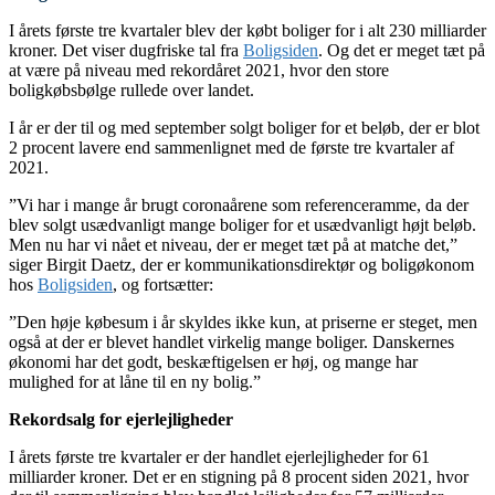
I årets første tre kvartaler blev der købt boliger for i alt 230 milliarder
kroner. Det viser dugfriske tal fra
Boligsiden
. Og det er meget tæt på
at være på niveau med rekordåret 2021, hvor den store
boligkøbsbølge rullede over landet.
I år er der til og med september solgt boliger for et beløb, der er blot
2 procent lavere end sammenlignet med de første tre kvartaler af
2021.
”Vi har i mange år brugt coronaårene som referenceramme, da der
blev solgt usædvanligt mange boliger for et usædvanligt højt beløb.
Men nu har vi nået et niveau, der er meget tæt på at matche det,”
siger Birgit Daetz, der er kommunikationsdirektør og boligøkonom
hos
Boligsiden
, og fortsætter:
”Den høje købesum i år skyldes ikke kun, at priserne er steget, men
også at der er blevet handlet virkelig mange boliger. Danskernes
økonomi har det godt, beskæftigelsen er høj, og mange har
mulighed for at låne til en ny bolig.”
Rekordsalg for ejerlejligheder
I årets første tre kvartaler er der handlet ejerlejligheder for 61
milliarder kroner. Det er en stigning på 8 procent siden 2021, hvor