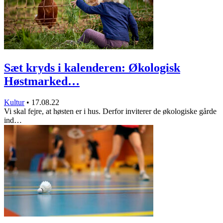
Sæt kryds i kalenderen: Økologisk
Høstmarked…
Kultur
•
17.08.22
Vi skal fejre, at høsten er i hus. Derfor inviterer de økologiske gårde
ind…