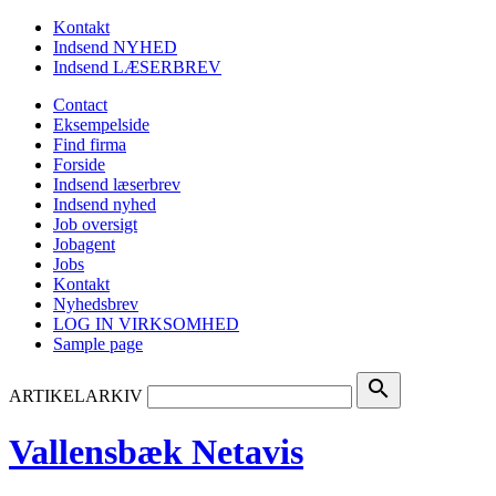
Kontakt
Indsend NYHED
Indsend LÆSERBREV
Contact
Eksempelside
Find firma
Forside
Indsend læserbrev
Indsend nyhed
Job oversigt
Jobagent
Jobs
Kontakt
Nyhedsbrev
LOG IN VIRKSOMHED
Sample page
search
ARTIKELARKIV
Vallensbæk Netavis