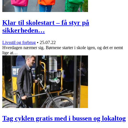
Klar til skolestart – få styr på
sikkerheden…
Livsstil og forbrug
•
25.07.22
Hverdagen nærmer sig. Børnene starter i skole igen, og det er nemt
lige at…
Tag cyklen gratis med i bussen og lokaltog