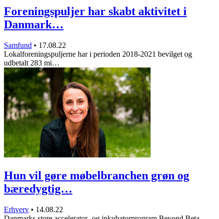
Foreningspuljer har skabt aktivitet i
Danmark…
Samfund
•
17.08.22
Lokalforeningspuljerne har i perioden 2018-2021 bevilget og
udbetalt 283 mi…
Hun vil gøre møbelbranchen grøn og
bæredygtig…
Erhverv
•
14.08.22
Danmarks store accelerator- og inkubatorprogram Beyond Beta