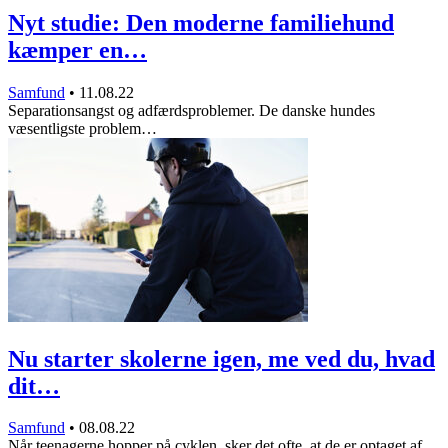
Nyt studie: Den moderne familiehund
kæmper en…
Samfund
•
11.08.22
Separationsangst og adfærdsproblemer. De danske hundes
væsentligste problem…
Nu starter skolerne igen, me ved du, hvad
dit…
Samfund
•
08.08.22
Når teenagerne hopper på cyklen, sker det ofte, at de er optaget af