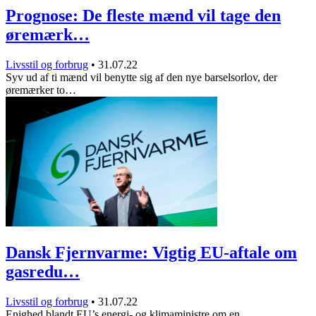
Prognose: De fleste mænd vil tage den
øremærk…
Livsstil og forbrug
•
31.07.22
Syv ud af ti mænd vil benytte sig af den nye barselsorlov, der
øremærker to…
Dansk Fjernvarme: Vigtig EU-aftale om
gasredu…
Livsstil og forbrug
•
31.07.22
Enighed blandt EU’s energi- og klimaministre om en