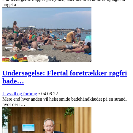
noget a…
Undersøgelse: Flertal foretrækker røgfri
bade…
Livsstil og forbrug
•
04.08.22
Mere end hver anden vil helst smide badehåndklædet på en strand,
hvor der i…