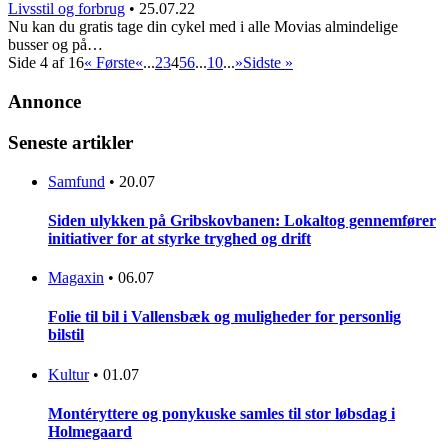
Livsstil og forbrug
•
25.07.22
Nu kan du gratis tage din cykel med i alle Movias almindelige
busser og på…
Side 4 af 16
« Første
«
...
2
3
4
5
6
...
10
...
»
Sidste »
Annonce
Seneste artikler
Samfund
•
20.07
Siden ulykken på Gribskovbanen: Lokaltog gennemfører
initiativer for at styrke tryghed og drift
Magaxin
•
06.07
Folie til bil i Vallensbæk og muligheder for personlig
bilstil
Kultur
•
01.07
Montéryttere og ponykuske samles til stor løbsdag i
Holmegaard