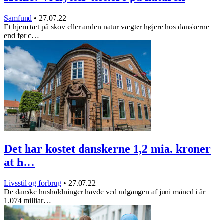
Samfund
•
27.07.22
Et hjem tæt på skov eller anden natur vægter højere hos danskerne
end før c…
Det har kostet danskerne 1,2 mia. kroner
at h…
Livsstil og forbrug
•
27.07.22
De danske husholdninger havde ved udgangen af juni måned i år
1.074 milliar…