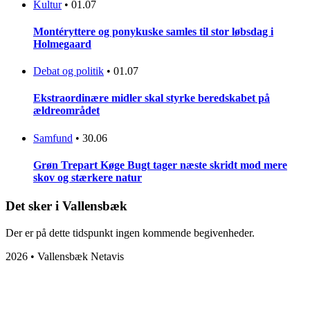
Kultur
•
01.07
Montéryttere og ponykuske samles til stor løbsdag i
Holmegaard
Debat og politik
•
01.07
Ekstraordinære midler skal styrke beredskabet på
ældreområdet
Samfund
•
30.06
Grøn Trepart Køge Bugt tager næste skridt mod mere
skov og stærkere natur
Det sker i Vallensbæk
Der er på dette tidspunkt ingen kommende begivenheder.
2026 • Vallensbæk Netavis