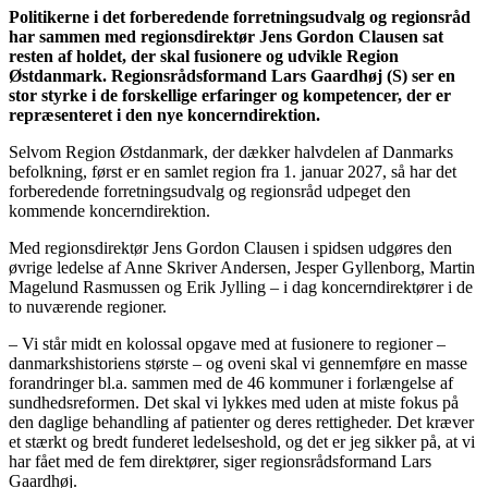
Politikerne i det forberedende forretningsudvalg og regionsråd
har sammen med regionsdirektør Jens Gordon Clausen sat
resten af holdet, der skal fusionere og udvikle Region
Østdanmark. Regionsrådsformand Lars Gaardhøj (S) ser en
stor styrke i de forskellige erfaringer og kompetencer, der er
repræsenteret i den nye koncerndirektion.
Selvom Region Østdanmark, der dækker halvdelen af Danmarks
befolkning, først er en samlet region fra 1. januar 2027, så har det
forberedende forretningsudvalg og regionsråd udpeget den
kommende koncerndirektion.
Med regionsdirektør Jens Gordon Clausen i spidsen udgøres den
øvrige ledelse af Anne Skriver Andersen, Jesper Gyllenborg, Martin
Magelund Rasmussen og Erik Jylling – i dag koncerndirektører i de
to nuværende regioner.
– Vi står midt en kolossal opgave med at fusionere to regioner –
danmarkshistoriens største – og oveni skal vi gennemføre en masse
forandringer bl.a. sammen med de 46 kommuner i forlængelse af
sundhedsreformen. Det skal vi lykkes med uden at miste fokus på
den daglige behandling af patienter og deres rettigheder. Det kræver
et stærkt og bredt funderet ledelseshold, og det er jeg sikker på, at vi
har fået med de fem direktører, siger regionsrådsformand Lars
Gaardhøj.