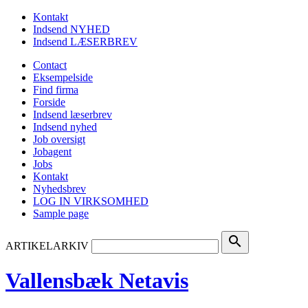
Kontakt
Indsend NYHED
Indsend LÆSERBREV
Contact
Eksempelside
Find firma
Forside
Indsend læserbrev
Indsend nyhed
Job oversigt
Jobagent
Jobs
Kontakt
Nyhedsbrev
LOG IN VIRKSOMHED
Sample page
search
ARTIKELARKIV
Vallensbæk Netavis