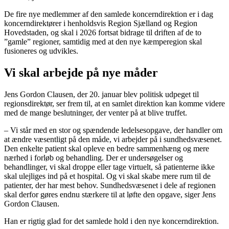
De fire nye medlemmer af den samlede koncerndirektion er i dag
koncerndirektører i henholdsvis Region Sjælland og Region
Hovedstaden, og skal i 2026 fortsat bidrage til driften af de to
”gamle” regioner, samtidig med at den nye kæmperegion skal
fusioneres og udvikles.
Vi skal arbejde på nye måder
Jens Gordon Clausen, der 20. januar blev politisk udpeget til
regionsdirektør, ser frem til, at en samlet direktion kan komme videre
med de mange beslutninger, der venter på at blive truffet.
– Vi står med en stor og spændende ledelsesopgave, der handler om
at ændre væsentligt på den måde, vi arbejder på i sundhedsvæsenet.
Den enkelte patient skal opleve en bedre sammenhæng og mere
nærhed i forløb og behandling. Der er undersøgelser og
behandlinger, vi skal droppe eller tage virtuelt, så patienterne ikke
skal ulejliges ind på et hospital. Og vi skal skabe mere rum til de
patienter, der har mest behov. Sundhedsvæsenet i dele af regionen
skal derfor gøres endnu stærkere til at løfte den opgave, siger Jens
Gordon Clausen.
Han er rigtig glad for det samlede hold i den nye koncerndirektion.