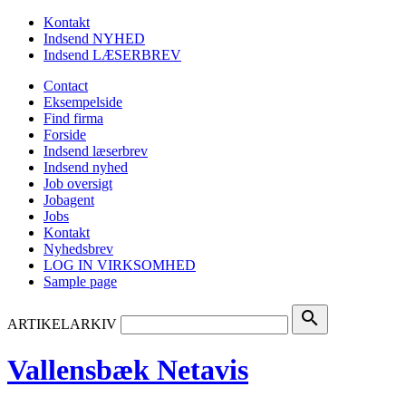
Kontakt
Indsend NYHED
Indsend LÆSERBREV
Contact
Eksempelside
Find firma
Forside
Indsend læserbrev
Indsend nyhed
Job oversigt
Jobagent
Jobs
Kontakt
Nyhedsbrev
LOG IN VIRKSOMHED
Sample page
search
ARTIKELARKIV
Vallensbæk Netavis