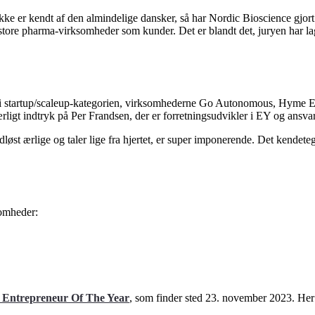
 ikke er kendt af den almindelige dansker, så har Nordic Bioscience gjor
 store pharma-virksomheder som kunder. Det er blandt det, juryen har lag
er i startup/scaleup-kategorien, virksomhederne Go Autonomous, Hyme En
rligt indtryk på Per Frandsen, der er forretningsudvikler i EY og ansv
udløst ærlige og taler lige fra hjertet, er super imponerende. Det kendete
somheder:
Entrepreneur Of The Year
, som finder sted 23. november 2023. Her 