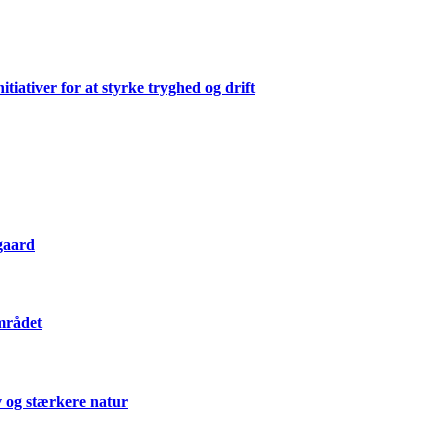
ativer for at styrke tryghed og drift
gaard
mrådet
 og stærkere natur