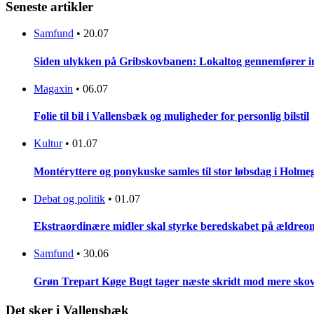
Seneste artikler
Samfund
•
20.07
Siden ulykken på Gribskovbanen: Lokaltog gennemfører initi
Magaxin
•
06.07
Folie til bil i Vallensbæk og muligheder for personlig bilstil
Kultur
•
01.07
Montéryttere og ponykuske samles til stor løbsdag i Holme
Debat og politik
•
01.07
Ekstraordinære midler skal styrke beredskabet på ældreo
Samfund
•
30.06
Grøn Trepart Køge Bugt tager næste skridt mod mere skov
Det sker i Vallensbæk