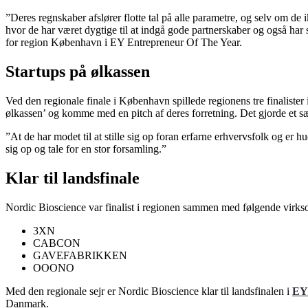
”Deres regnskaber afslører flotte tal på alle parametre, og selv om de
hvor de har været dygtige til at indgå gode partnerskaber og også har
for region København i EY Entrepreneur Of The Year.
Startups på ølkassen
Ved den regionale finale i København spillede regionens tre finalist
ølkassen’ og komme med en pitch af deres forretning. Det gjorde et sæ
”At de har modet til at stille sig op foran erfarne erhvervsfolk og er h
sig op og tale for en stor forsamling.”
Klar til landsfinale
Nordic Bioscience var finalist i regionen sammen med følgende virk
3XN
CABCON
GAVEFABRIKKEN
OOONO
Med den regionale sejr er Nordic Bioscience klar til landsfinalen i
EY 
Danmark.