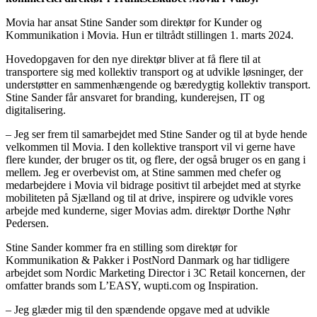
Movia har ansat Stine Sander som direktør for Kunder og
Kommunikation i Movia. Hun er tiltrådt stillingen 1. marts 2024.
Hovedopgaven for den nye direktør bliver at få flere til at
transportere sig med kollektiv transport og at udvikle løsninger, der
understøtter en sammenhængende og bæredygtig kollektiv transport.
Stine Sander får ansvaret for branding, kunderejsen, IT og
digitalisering.
– Jeg ser frem til samarbejdet med Stine Sander og til at byde hende
velkommen til Movia. I den kollektive transport vil vi gerne have
flere kunder, der bruger os tit, og flere, der også bruger os en gang i
mellem. Jeg er overbevist om, at Stine sammen med chefer og
medarbejdere i Movia vil bidrage positivt til arbejdet med at styrke
mobiliteten på Sjælland og til at drive, inspirere og udvikle vores
arbejde med kunderne, siger Movias adm. direktør Dorthe Nøhr
Pedersen.
Stine Sander kommer fra en stilling som direktør for
Kommunikation & Pakker i PostNord Danmark og har tidligere
arbejdet som Nordic Marketing Director i 3C Retail koncernen, der
omfatter brands som L’EASY, wupti.com og Inspiration.
– Jeg glæder mig til den spændende opgave med at udvikle