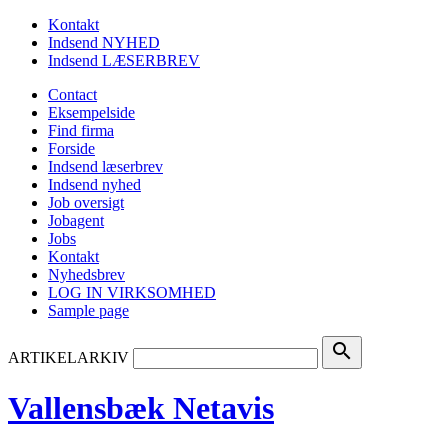
Kontakt
Indsend NYHED
Indsend LÆSERBREV
Contact
Eksempelside
Find firma
Forside
Indsend læserbrev
Indsend nyhed
Job oversigt
Jobagent
Jobs
Kontakt
Nyhedsbrev
LOG IN VIRKSOMHED
Sample page
search
ARTIKELARKIV
Vallensbæk Netavis