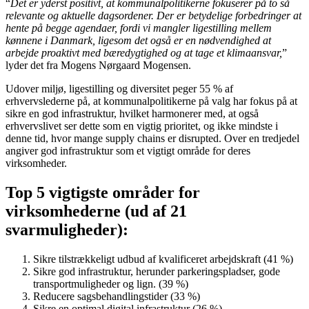
“
Det er yderst positivt, at kommunalpolitikerne fokuserer på to så
relevante og aktuelle dagsordener. Der er betydelige forbedringer at
hente på begge agendaer, fordi vi mangler ligestilling mellem
kønnene i Danmark, ligesom det også er en nødvendighed at
arbejde proaktivt med bæredygtighed og at tage et klimaansvar,
”
lyder det fra Mogens Nørgaard Mogensen.
Udover miljø, ligestilling og diversitet peger 55 % af
erhvervslederne på, at kommunalpolitikerne på valg har fokus på at
sikre en god infrastruktur, hvilket harmonerer med, at også
erhvervslivet ser dette som en vigtig prioritet, og ikke mindste i
denne tid, hvor mange supply chains er disrupted. Over en tredjedel
angiver god infrastruktur som et vigtigt område for deres
virksomheder.
Top 5 vigtigste områder for
virksomhederne (ud af 21
svarmuligheder):
Sikre tilstrækkeligt udbud af kvalificeret arbejdskraft (41 %)
Sikre god infrastruktur, herunder parkeringspladser, gode
transportmuligheder og lign. (39 %)
Reducere sagsbehandlingstider (33 %)
Sikre en optimal digital infrastruktur (26 %)