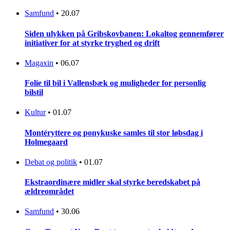
Samfund
•
20.07
Siden ulykken på Gribskovbanen: Lokaltog gennemfører
initiativer for at styrke tryghed og drift
Magaxin
•
06.07
Folie til bil i Vallensbæk og muligheder for personlig
bilstil
Kultur
•
01.07
Montéryttere og ponykuske samles til stor løbsdag i
Holmegaard
Debat og politik
•
01.07
Ekstraordinære midler skal styrke beredskabet på
ældreområdet
Samfund
•
30.06