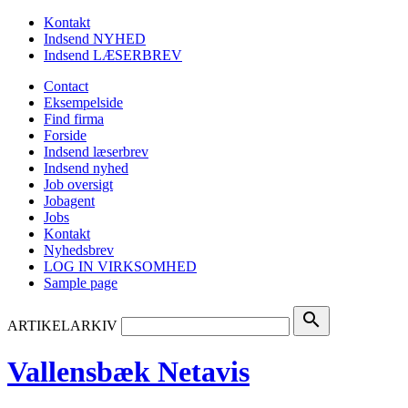
Kontakt
Indsend NYHED
Indsend LÆSERBREV
Contact
Eksempelside
Find firma
Forside
Indsend læserbrev
Indsend nyhed
Job oversigt
Jobagent
Jobs
Kontakt
Nyhedsbrev
LOG IN VIRKSOMHED
Sample page
search
ARTIKELARKIV
Vallensbæk Netavis