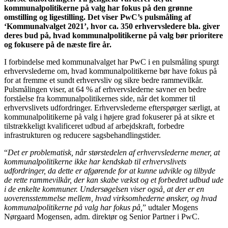
kommunalpolitikerne på valg har fokus på den grønne
omstilling og ligestilling. Det viser PwC’s pulsmåling af
‘Kommunalvalget 2021’, hvor ca. 350 erhvervsledere bla. giver
deres bud på, hvad kommunalpolitikerne på valg bør prioritere
og fokusere på de næste fire år.
I forbindelse med kommunalvalget har PwC i en pulsmåling spurgt
erhvervslederne om, hvad kommunalpolitikerne bør have fokus på
for at fremme et sundt erhvervsliv og sikre bedre rammevilkår.
Pulsmålingen viser, at 64 % af erhvervslederne savner en bedre
forståelse fra kommunalpolitikernes side, når det kommer til
erhvervslivets udfordringer. Erhvervslederne efterspørger særligt, at
kommunalpolitikerne på valg i højere grad fokuserer på at sikre et
tilstrækkeligt kvalificeret udbud af arbejdskraft, forbedre
infrastrukturen og reducere sagsbehandlingstider.
“
Det er problematisk, når størstedelen af erhvervslederne mener, at
kommunalpolitikerne ikke har kendskab til erhvervslivets
udfordringer, da dette er afgørende for at kunne udvikle og tilbyde
de rette rammevilkår, der kan skabe vækst og et forbedret udbud ude
i de enkelte kommuner. Undersøgelsen viser også, at der er en
uoverensstemmelse mellem, hvad virksomhederne ønsker, og hvad
kommunalpolitikerne på valg har fokus på,
” udtaler Mogens
Nørgaard Mogensen, adm. direktør og Senior Partner i PwC.