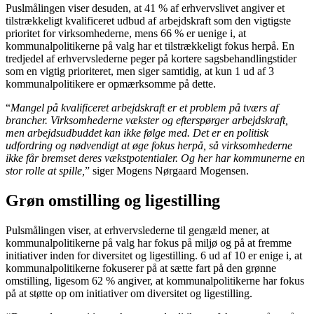
Puslmålingen viser desuden, at 41 % af erhvervslivet angiver et
tilstrækkeligt kvalificeret udbud af arbejdskraft som den vigtigste
prioritet for virksomhederne, mens 66 % er uenige i, at
kommunalpolitikerne på valg har et tilstrækkeligt fokus herpå. En
tredjedel af erhvervslederne peger på kortere sagsbehandlingstider
som en vigtig prioriteret, men siger samtidig, at kun 1 ud af 3
kommunalpolitikere er opmærksomme på dette.
“
Mangel på kvalificeret arbejdskraft er et problem på tværs af
brancher. Virksomhederne vækster og efterspørger arbejdskraft,
men arbejdsudbuddet kan ikke følge med. Det er en politisk
udfordring og nødvendigt at øge fokus herpå, så virksomhederne
ikke får bremset deres vækstpotentialer. Og her har kommunerne en
stor rolle at spille,
” siger Mogens Nørgaard Mogensen.
Grøn omstilling og ligestilling
Pulsmålingen viser, at erhvervslederne til gengæld mener, at
kommunalpolitikerne på valg har fokus på miljø og på at fremme
initiativer inden for diversitet og ligestilling. 6 ud af 10 er enige i, at
kommunalpolitikerne fokuserer på at sætte fart på den grønne
omstilling, ligesom 62 % angiver, at kommunalpolitikerne har fokus
på at støtte op om initiativer om diversitet og ligestilling.