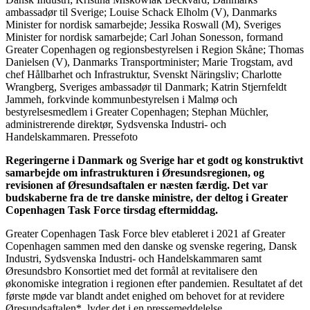
ambassadør til Sverige; Louise Schack Elholm (V), Danmarks
Minister for nordisk samarbejde; Jessika Roswall (M), Sveriges
Minister for nordisk samarbejde; Carl Johan Sonesson, formand
Greater Copenhagen og regionsbestyrelsen i Region Skåne; Thomas
Danielsen (V), Danmarks Transportminister; Marie Trogstam, avd
chef Hållbarhet och Infrastruktur, Svenskt Näringsliv; Charlotte
Wrangberg, Sveriges ambassadør til Danmark; Katrin Stjernfeldt
Jammeh, forkvinde kommunbestyrelsen i Malmø och
bestyrelsesmedlem i Greater Copenhagen; Stephan Müchler,
administrerende direktør, Sydsvenska Industri- och
Handelskammaren. Pressefoto
Regeringerne i Danmark og Sverige har et godt og konstruktivt
samarbejde om infrastrukturen i Øresundsregionen, og
revisionen af Øresundsaftalen er næsten færdig. Det var
budskaberne fra de tre danske ministre, der deltog i Greater
Copenhagen Task Force tirsdag eftermiddag.
Greater Copenhagen Task Force blev etableret i 2021 af Greater
Copenhagen sammen med den danske og svenske regering, Dansk
Industri, Sydsvenska Industri- och Handelskammaren samt
Øresundsbro Konsortiet med det formål at revitalisere den
økonomiske integration i regionen efter pandemien. Resultatet af det
første møde var blandt andet enighed om behovet for at revidere
Øresundsaftalen*, lyder det i en pressemeddelelse.