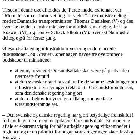
Tirsdag i denne uge afholdtes det fjerde møde, og temaet var
“Mobilitet som en forudsætning for vækst”. Tre ministre deltog i
mødet: Danmarks transportminister, Thomas Danielsen (V) og den
svenske og den danske minister for nordisk samarbejde, Jessika
Roswall (M), og Louise Schack Elholm (V). Svenskt Näringsliv
deltog også for første gang.
Øresundsaftalen og infrastrukturinvesteringer dominerede
diskussionen, og Greater Copenhagen havde tre overordnede
budskaber til ministrene:
at en ny, revideret Øresundsaftale skal være på plads i den
nærmeste fremtid
at den svenske regering skal træffe de samme beslutninger om
infrastrukturinvesteringer i relation til Øresundsforbindelsen,
som den danske regering har gjort
at der er behov for yderligere dialog om nye faste
Øresundsforbindelser.
– Den svenske og danske regering har gjort betydelige fremskridt i
forhandlingerne om en ny opdateret Øresundsaftale. En moderne
aftale er ekstremt vigtig for både arbejdstagere og virksomheder i
regionen og er en prioritet for begge vores regeringer, siger Jessika
Roswall.