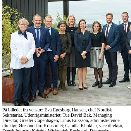
På billedet fra venstre: Eva Egesborg Hansen, chef Nordisk
Sekretariat, Udenrigsministeriet; Tue David Bak, Managing
Director, Greater Copenhagen; Linus Eriksson, administrerende
direktør, Øresundsbro Konsortiet; Camilla Khokhar, vice direktør,
Dansk Industri; Kristina Miskowiak Beckvard, Danmarks