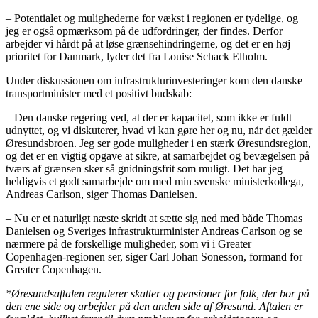
– Potentialet og mulighederne for vækst i regionen er tydelige, og
jeg er også opmærksom på de udfordringer, der findes. Derfor
arbejder vi hårdt på at løse grænsehindringerne, og det er en høj
prioritet for Danmark, lyder det fra Louise Schack Elholm.
Under diskussionen om infrastrukturinvesteringer kom den danske
transportminister med et positivt budskab:
– Den danske regering ved, at der er kapacitet, som ikke er fuldt
udnyttet, og vi diskuterer, hvad vi kan gøre her og nu, når det gælder
Øresundsbroen. Jeg ser gode muligheder i en stærk Øresundsregion,
og det er en vigtig opgave at sikre, at samarbejdet og bevægelsen på
tværs af grænsen sker så gnidningsfrit som muligt. Det har jeg
heldigvis et godt samarbejde om med min svenske ministerkollega,
Andreas Carlson, siger Thomas Danielsen.
– Nu er et naturligt næste skridt at sætte sig ned med både Thomas
Danielsen og Sveriges infrastrukturminister Andreas Carlson og se
nærmere på de forskellige muligheder, som vi i Greater
Copenhagen-regionen ser, siger Carl Johan Sonesson, formand for
Greater Copenhagen.
*Øresundsaftalen regulerer skatter og pensioner for folk, der bor på
den ene side og arbejder på den anden side af Øresund. Aftalen er