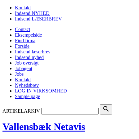
Kontakt
Indsend NYHED
Indsend LÆSERBREV
Contact
Eksempelside
Find firma
Forside
Indsend læserbrev
Indsend nyhed
Job oversigt
Jobagent
Jobs
Kontakt
Nyhedsbrev
LOG IN VIRKSOMHED
Sample page
search
ARTIKELARKIV
Vallensbæk Netavis