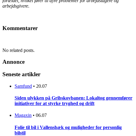
forældet, hvilket fører til dyre problemer for arbejdstagere og
arbejdsgivere.
Kommentarer
No related posts.
Annonce
Seneste artikler
Samfund
•
20.07
Siden ulykken på Gribskovbanen: Lokaltog gennemfører
initiativer for at styrke tryghed og drift
Magaxin
•
06.07
Folie til bil i Vallensbæk og muligheder for personlig
bilstil