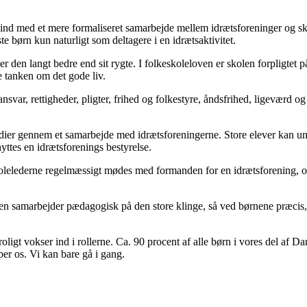
ind med et mere formaliseret samarbejde mellem idrætsforeninger og sko
e børn kun naturligt som deltagere i en idrætsaktivitet.
r den langt bedre end sit rygte. I folkeskoleloven er skolen forpligtet p
e tanken om det gode liv.
svar, rettigheder, pligter, frihed og folkestyre, åndsfrihed, ligeværd o
dier gennem et samarbejde med idrætsforeningerne. Store elever kan und
yttes en idrætsforenings bestyrelse.
lelederne regelmæssigt mødes med formanden for en idrætsforening, og at 
n samarbejder pædagogisk på den store klinge, så ved børnene præcis, hv
g roligt vokser ind i rollerne. Ca. 90 procent af alle børn i vores del a
per os. Vi kan bare gå i gang.