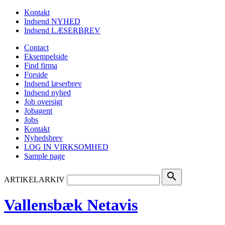
Kontakt
Indsend NYHED
Indsend LÆSERBREV
Contact
Eksempelside
Find firma
Forside
Indsend læserbrev
Indsend nyhed
Job oversigt
Jobagent
Jobs
Kontakt
Nyhedsbrev
LOG IN VIRKSOMHED
Sample page
search
ARTIKELARKIV
Vallensbæk Netavis