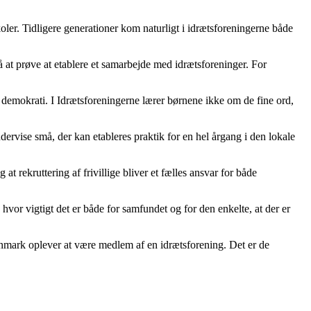
ler. Tidligere generationer kom naturligt i idrætsforeningerne både
å at prøve at etablere et samarbejde med idrætsforeninger. For
g demokrati. I Idrætsforeningerne lærer børnene ikke om de fine ord,
ervise små, der kan etableres praktik for en hel årgang i den lokale
rekruttering af frivillige bliver et fælles ansvar for både
or vigtigt det er både for samfundet og for den enkelte, at der er
f Danmark oplever at være medlem af en idrætsforening. Det er de