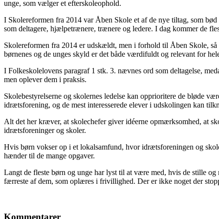
unge, som vælger et efterskoleophold.
I Skolereformen fra 2014 var Åben Skole et af de nye tiltag, som bød 
som deltagere, hjælpetrænere, trænere og ledere. I dag kommer de flest
Skolereformen fra 2014 er udskældt, men i forhold til Åben Skole, så e
børnenes og de unges skyld er det både værdifuldt og relevant for hel
I Folkeskolelovens paragraf 1 stk. 3. nævnes ord som deltagelse, medan
men oplever dem i praksis.
Skolebestyrelserne og skolernes ledelse kan opprioritere de bløde vær
idrætsforening, og de mest interesserede elever i udskolingen kan tilkn
Alt det her kræver, at skolechefer giver idéerne opmærksomhed, at sko
idrætsforeninger og skoler.
Hvis børn vokser op i et lokalsamfund, hvor idrætsforeningen og skole
hænder til de mange opgaver.
Langt de fleste børn og unge har lyst til at være med, hvis de stille o
færreste af dem, som oplæres i frivillighed. Der er ikke noget der stop
Kommentarer