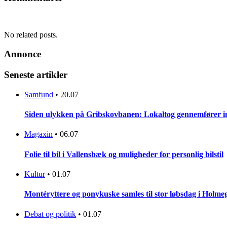
No related posts.
Annonce
Seneste artikler
Samfund
•
20.07
Siden ulykken på Gribskovbanen: Lokaltog gennemfører initi
Magaxin
•
06.07
Folie til bil i Vallensbæk og muligheder for personlig bilstil
Kultur
•
01.07
Montéryttere og ponykuske samles til stor løbsdag i Holme
Debat og politik
•
01.07