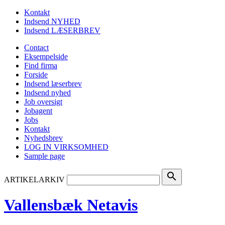
Kontakt
Indsend NYHED
Indsend LÆSERBREV
Contact
Eksempelside
Find firma
Forside
Indsend læserbrev
Indsend nyhed
Job oversigt
Jobagent
Jobs
Kontakt
Nyhedsbrev
LOG IN VIRKSOMHED
Sample page
search
ARTIKELARKIV
Vallensbæk Netavis