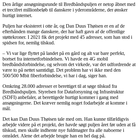
Den årlige ansøgningsrunde til Bredbåndspuljen er netop åbnet med
et trecifret millionbeløb til danskere i yderområderne, der ønsker
hurtigt internet.
Puljen har eksisteret i otte år, og Dan Duus Thøisen er en af de
efterhånden mange danskere, der har haft gavn af de offentlige
støttekroner. I 2021 fik det projekt med 45 adresser, som han stod i
spidsen for, nemlig tilskud.
– Vi var lige flyttet på landet på en gård og alt var bare perfekt,
bortset fra internetforbindelsen. Vi havde en 4G mobil
bredbåndsforbindelse, og selvom det virkede, var det udfordrende at
være to på nettet samtidigt. Det problem har vi ikke med den
500/500 Mbit fiberforbindelse, vi har i dag, siger han.
Omkring 28.000 adresser er berettiget til at søge tilskud fra
Bredbåndspuljen. Styrelsen for Dataforsyning og Infrastruktur
(SDFI) anbefaler, at berettigede hurtigt kommer i gang med
ansøgningerne. Det kræver nemlig noget fodarbejde at komme i
mål.
Det kan Dan Duus Thøisen tale med om. Han kunne tilfældigvis
arbejde videre på et projekt, der havde søgt puljen året før uden at få
tilskud, men skulle indhente nye fuldmagter fra alle naboerne i
området. Alene det arbejde brugte han en hel dag på.