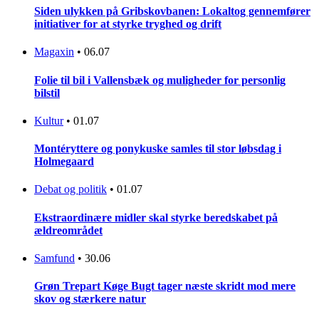
Siden ulykken på Gribskovbanen: Lokaltog gennemfører
initiativer for at styrke tryghed og drift
Magaxin
•
06.07
Folie til bil i Vallensbæk og muligheder for personlig
bilstil
Kultur
•
01.07
Montéryttere og ponykuske samles til stor løbsdag i
Holmegaard
Debat og politik
•
01.07
Ekstraordinære midler skal styrke beredskabet på
ældreområdet
Samfund
•
30.06
Grøn Trepart Køge Bugt tager næste skridt mod mere
skov og stærkere natur