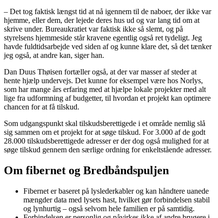
– Det tog faktisk længst tid at nå igennem til de naboer, der ikke var
hjemme, eller dem, der lejede deres hus ud og var lang tid om at
skrive under. Bureaukratiet var faktisk ikke så slemt, og på
styrelsens hjemmeside står kravene egentlig også ret tydeligt. Jeg
havde fuldtidsarbejde ved siden af og kunne klare det, så det tænker
jeg også, at andre kan, siger han.
Dan Duus Thøisen fortæller også, at der var masser af steder at
hente hjælp undervejs. Det kunne for eksempel være hos Norlys,
som har mange års erfaring med at hjælpe lokale projekter med alt
lige fra udformning af budgetter, til hvordan et projekt kan optimere
chancen for at få tilskud.
Som udgangspunkt skal tilskudsberettigede i et område nemlig slå
sig sammen om et projekt for at søge tilskud. For 3.000 af de godt
28.000 tilskudsberettigede adresser er der dog også mulighed for at
søge tilskud gennem den særlige ordning for enkeltstående adresser.
Om fibernet og Bredbåndspuljen
Fibernet er baseret på lyslederkabler og kan håndtere uanede
mængder data med lysets hast, hvilket gør forbindelsen stabil
og lynhurtig – også selvom hele familien er på samtidig.
Forbindelsen er personlig og påvirkes ikke af andre brugere i