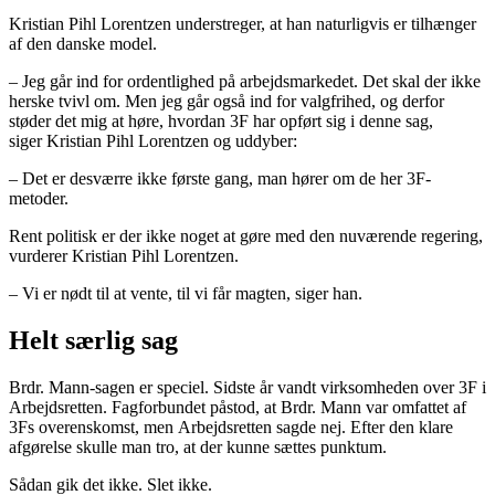
Kristian Pihl Lorentzen understreger, at han naturligvis er tilhænger
af den danske model.
– Jeg går ind for ordentlighed på arbejdsmarkedet. Det skal der ikke
herske tvivl om. Men jeg går også ind for valgfrihed, og derfor
støder det mig at høre, hvordan 3F har opført sig i denne sag,
siger Kristian Pihl Lorentzen og uddyber:
– Det er desværre ikke første gang, man hører om de her 3F-
metoder.
Rent politisk er der ikke noget at gøre med den nuværende regering,
vurderer Kristian Pihl Lorentzen.
– Vi er nødt til at vente, til vi får magten, siger han.
Helt særlig sag
Brdr. Mann-sagen er speciel. Sidste år vandt virksomheden over 3F i
Arbejdsretten. Fagforbundet påstod, at Brdr. Mann var omfattet af
3Fs overenskomst, men Arbejdsretten sagde nej. Efter den klare
afgørelse skulle man tro, at der kunne sættes punktum.
Sådan gik det ikke. Slet ikke.