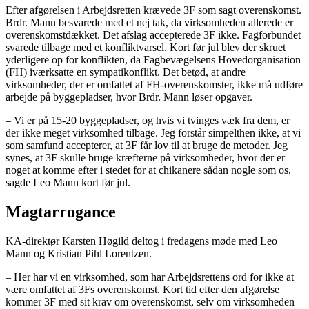
Efter afgørelsen i Arbejdsretten krævede 3F som sagt overenskomst.
Brdr. Mann besvarede med et nej tak, da virksomheden allerede er
overenskomstdækket. Det afslag accepterede 3F ikke. Fagforbundet
svarede tilbage med et konfliktvarsel. Kort før jul blev der skruet
yderligere op for konflikten, da Fagbevægelsens Hovedorganisation
(FH) iværksatte en sympatikonflikt. Det betød, at andre
virksomheder, der er omfattet af FH-overenskomster, ikke må udføre
arbejde på byggepladser, hvor Brdr. Mann løser opgaver.
– Vi er på 15-20 byggepladser, og hvis vi tvinges væk fra dem, er
der ikke meget virksomhed tilbage. Jeg forstår simpelthen ikke, at vi
som samfund accepterer, at 3F får lov til at bruge de metoder. Jeg
synes, at 3F skulle bruge kræfterne på virksomheder, hvor der er
noget at komme efter i stedet for at chikanere sådan nogle som os,
sagde Leo Mann kort før jul.
Magtarrogance
KA-direktør Karsten Høgild deltog i fredagens møde med Leo
Mann og Kristian Pihl Lorentzen.
– Her har vi en virksomhed, som har Arbejdsrettens ord for ikke at
være omfattet af 3Fs overenskomst. Kort tid efter den afgørelse
kommer 3F med sit krav om overenskomst, selv om virksomheden