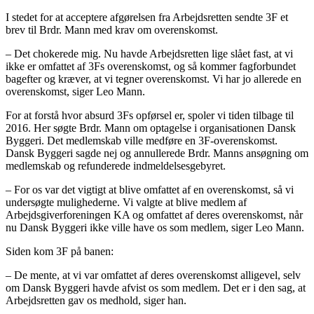
I stedet for at acceptere afgørelsen fra Arbejdsretten sendte 3F et
brev til Brdr. Mann med krav om overenskomst.
– Det chokerede mig. Nu havde Arbejdsretten lige slået fast, at vi
ikke er omfattet af 3Fs overenskomst, og så kommer fagforbundet
bagefter og kræver, at vi tegner overenskomst. Vi har jo allerede en
overenskomst, siger Leo Mann.
For at forstå hvor absurd 3Fs opførsel er, spoler vi tiden tilbage til
2016. Her søgte Brdr. Mann om optagelse i organisationen Dansk
Byggeri. Det medlemskab ville medføre en 3F-overenskomst.
Dansk Byggeri sagde nej og annullerede Brdr. Manns ansøgning om
medlemskab og refunderede indmeldelsesgebyret.
– For os var det vigtigt at blive omfattet af en overenskomst, så vi
undersøgte mulighederne. Vi valgte at blive medlem af
Arbejdsgiverforeningen KA og omfattet af deres overenskomst, når
nu Dansk Byggeri ikke ville have os som medlem, siger Leo Mann.
Siden kom 3F på banen:
– De mente, at vi var omfattet af deres overenskomst alligevel, selv
om Dansk Byggeri havde afvist os som medlem. Det er i den sag, at
Arbejdsretten gav os medhold, siger han.