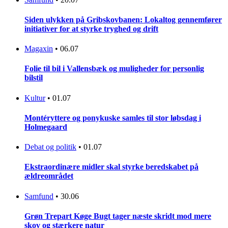
Siden ulykken på Gribskovbanen: Lokaltog gennemfører
initiativer for at styrke tryghed og drift
Magaxin
•
06.07
Folie til bil i Vallensbæk og muligheder for personlig
bilstil
Kultur
•
01.07
Montéryttere og ponykuske samles til stor løbsdag i
Holmegaard
Debat og politik
•
01.07
Ekstraordinære midler skal styrke beredskabet på
ældreområdet
Samfund
•
30.06
Grøn Trepart Køge Bugt tager næste skridt mod mere
skov og stærkere natur