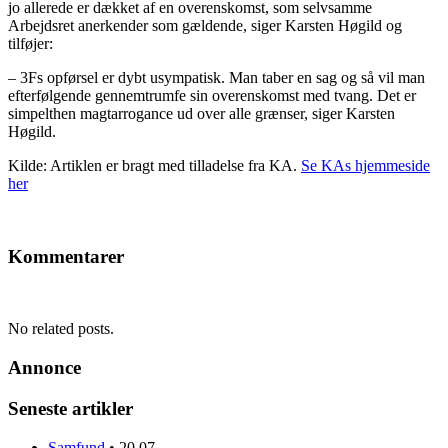
jo allerede er dækket af en overenskomst, som selvsamme
Arbejdsret anerkender som gældende, siger Karsten Høgild og
tilføjer:
– 3Fs opførsel er dybt usympatisk. Man taber en sag og så vil man
efterfølgende gennemtrumfe sin overenskomst med tvang. Det er
simpelthen magtarrogance ud over alle grænser, siger Karsten
Høgild.
Kilde: Artiklen er bragt med tilladelse fra KA.
Se KAs hjemmeside
her
Kommentarer
No related posts.
Annonce
Seneste artikler
Samfund
•
20.07