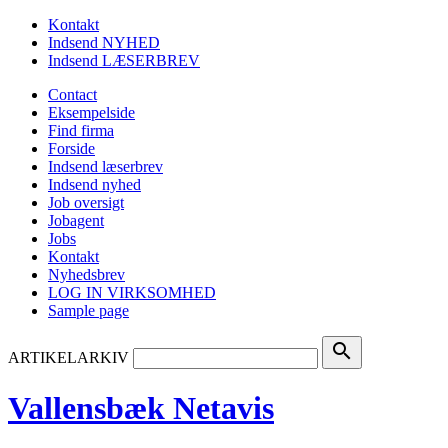
Kontakt
Indsend NYHED
Indsend LÆSERBREV
Contact
Eksempelside
Find firma
Forside
Indsend læserbrev
Indsend nyhed
Job oversigt
Jobagent
Jobs
Kontakt
Nyhedsbrev
LOG IN VIRKSOMHED
Sample page
search
ARTIKELARKIV
Vallensbæk Netavis