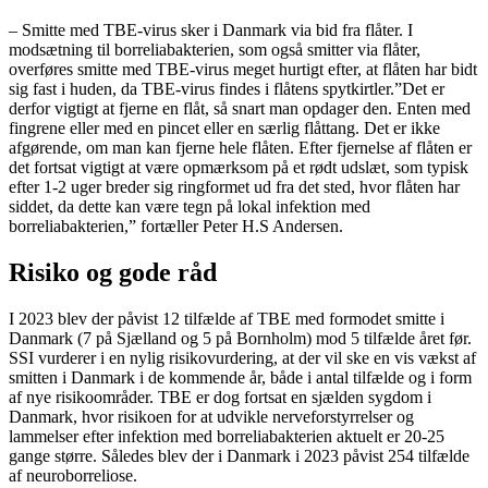
– Smitte med TBE-virus sker i Danmark via bid fra flåter. I
modsætning til borreliabakterien, som også smitter via flåter,
overføres smitte med TBE-virus meget hurtigt efter, at flåten har bidt
sig fast i huden, da TBE-virus findes i flåtens spytkirtler.”Det er
derfor vigtigt at fjerne en flåt, så snart man opdager den. Enten med
fingrene eller med en pincet eller en særlig flåttang. Det er ikke
afgørende, om man kan fjerne hele flåten. Efter fjernelse af flåten er
det fortsat vigtigt at være opmærksom på et rødt udslæt, som typisk
efter 1-2 uger breder sig ringformet ud fra det sted, hvor flåten har
siddet, da dette kan være tegn på lokal infektion med
borreliabakterien,” fortæller Peter H.S Andersen.
Risiko og gode råd
I 2023 blev der påvist 12 tilfælde af TBE med formodet smitte i
Danmark (7 på Sjælland og 5 på Bornholm) mod 5 tilfælde året før.
SSI vurderer i en nylig risikovurdering, at der vil ske en vis vækst af
smitten i Danmark i de kommende år, både i antal tilfælde og i form
af nye risikoområder. TBE er dog fortsat en sjælden sygdom i
Danmark, hvor risikoen for at udvikle nerveforstyrrelser og
lammelser efter infektion med borreliabakterien aktuelt er 20-25
gange større. Således blev der i Danmark i 2023 påvist 254 tilfælde
af neuroborreliose.