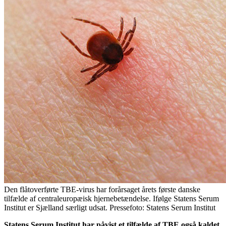
Den flåtoverførte TBE-virus har forårsaget årets første danske
tilfælde af centraleuropæisk hjernebetændelse. Ifølge Statens Serum
Institut er Sjælland særligt udsat. Pressefoto: Statens Serum Institut
Statens Serum Institut har påvist et tilfælde af TBE også kaldet