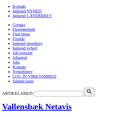
Kontakt
Indsend NYHED
Indsend LÆSERBREV
Contact
Eksempelside
Find firma
Forside
Indsend læserbrev
Indsend nyhed
Job oversigt
Jobagent
Jobs
Kontakt
Nyhedsbrev
LOG IN VIRKSOMHED
Sample page
search
ARTIKELARKIV
Vallensbæk Netavis