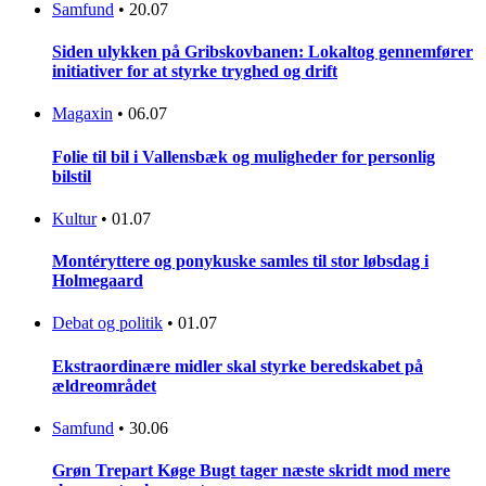
Samfund
•
20.07
Siden ulykken på Gribskovbanen: Lokaltog gennemfører
initiativer for at styrke tryghed og drift
Magaxin
•
06.07
Folie til bil i Vallensbæk og muligheder for personlig
bilstil
Kultur
•
01.07
Montéryttere og ponykuske samles til stor løbsdag i
Holmegaard
Debat og politik
•
01.07
Ekstraordinære midler skal styrke beredskabet på
ældreområdet
Samfund
•
30.06
Grøn Trepart Køge Bugt tager næste skridt mod mere