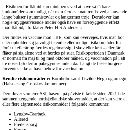
– Risikoen for flåtbid kan minimeres ved at have så få bare
hudområder som muligt, når man færdes i naturen fx ved at anvende
lange bukser i gummistøvler og langærmet trøje. Derudover kan
nogle myggeafvisende midler også have en forebyggende effekt
mod flåtbid,” forklarer Peter H.S Andersen.
Der findes en vaccine mod TBE, som kan overvejes, hvis man bor
eller opholder sig jævnligt i kendte eller mulige risikoområder fra
forår til efterår og færdes regelmæssigt i skov eller krat – eller får
flåter på sig alene ved at færdes på stier. Risikoperioden i Danmark
er normalt fra maj til og med oktober måned, og vaccination på i alt
tre doser bør derfor påbegyndes inden da. Langt de fleste borgere
forventes ikke at have behov for vaccination.
Kendte risikoområder
er Bornholm samt Tisvilde Hegn og omegn
(Halsnæs og Gribskov kommuner).
Derudover vurderer SSI, baseret på påviste tilfælde siden 2021 i de
sammenhængende nordsjællandske skovområder, at der kan være et
eller flere afgrænsede risikoområder i følgende kommuner:
Lyngby-Taarbæk
Allerød
Fredensborg
Furesø