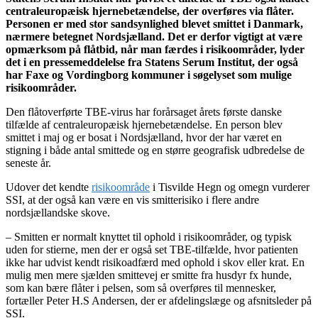
centraleuropæisk hjernebetændelse, der overføres via flåter.
Personen er med stor sandsynlighed blevet smittet i Danmark,
nærmere betegnet Nordsjælland. Det er derfor vigtigt at være
opmærksom på flåtbid, når man færdes i risikoområder, lyder
det i en pressemeddelelse fra Statens Serum Institut, der også
har Faxe og Vordingborg kommuner i søgelyset som mulige
risikoområder.
Den flåtoverførte TBE-virus har forårsaget årets første danske
tilfælde af centraleuropæisk hjernebetændelse. En person blev
smittet i maj og er bosat i Nordsjælland, hvor der har været en
stigning i både antal smittede og en større geografisk udbredelse de
seneste år.
Udover det kendte
risikoområde
i Tisvilde Hegn og omegn vurderer
SSI, at der også kan være en vis smitterisiko i flere andre
nordsjællandske skove.
– Smitten er normalt knyttet til ophold i risikoområder, og typisk
uden for stierne, men der er også set TBE-tilfælde, hvor patienten
ikke har udvist kendt risikoadfærd med ophold i skov eller krat. En
mulig men mere sjælden smittevej er smitte fra husdyr fx hunde,
som kan bære flåter i pelsen, som så overføres til mennesker,
fortæller Peter H.S Andersen, der er afdelingslæge og afsnitsleder på
SSI.